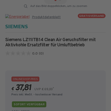
Auf das Bild doppelklicken, um zu zoomen
GRATISVERSAND
Produktdatenblatt
Siemens LZ11ITB14 Clean Air Geruchsfilter mit
Aktivkohle
Ersatzfilter für Umluftbetrieb
0.0
(0)
0.0
von
5
Sternen.
ONLINESHOP-PREIS
37,81
€
*
UVP € 69,00
Preis inkl. MwSt.
- kostenloser Versand
SOFORT VERFÜGBAR