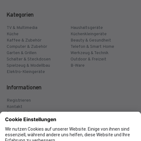
Kategorien
TV & Multimedia
Haushaltsgeräte
Küche
Küchenkleingeräte
Kaffee & Zubehör
Beauty & Gesundheit
Computer & Zubehör
Telefon & Smart Home
Garten & Grillen
Werkzeug & Technik
Schalter & Steckdosen
Outdoor & Freizeit
Spielzeug & Modellbau
B-Ware
Elektro-Kleingeräte
Informationen
Registrieren
Kontakt
Servicestellen
Versand & Lieferung
Montage
Widerruf