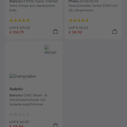
Babyliss
E996E Super-X Metall
Philips
HC5630/15
Serie, Klinge aus Japanischen
Haarschneider Series 5000 mit
Edel...
28 Längeneinst...
4.8
4.8
von
von
UVP € 129,90
UVP € 58,25
5
5
106,75
38,92
€
€
Sternen.
Sternen.
9
315
Bewertungen
Bewertungen
Babyliss
E116E Nasen -&
Ohrenhaartrimmer mit
AugenbrauenTrimmer ...
0.0
von
UVP € 34,90
5
28,64
€