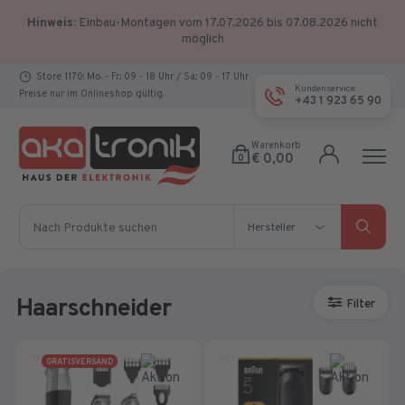
Hinweis:
Einbau-Montagen vom 17.07.2026 bis 07.08.2026 nicht
möglich
Store 1170: Mo. - Fr.: 09 - 18 Uhr / Sa.: 09 - 17 Uhr
Kundenservice
Preise nur im Onlineshop gültig.
+43 1 923 65 90
Warenkorb
€ 0,00
0
Nach Produkte suchen
Hersteller
Hersteller
Haarschneider
Filter
GRATISVERSAND