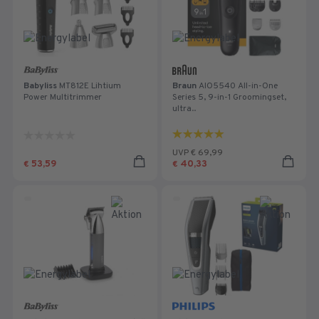
Babyliss
MT812E Lihtium
Braun
AIO5540 All-in-One
Power Multitrimmer
Series 5, 9-in-1 Groomingset,
ultra...
4.9
0.0
von
von
UVP € 69,99
5
5
53,59
40,33
€
€
Sternen.
Sternen.
56
Bewertungen