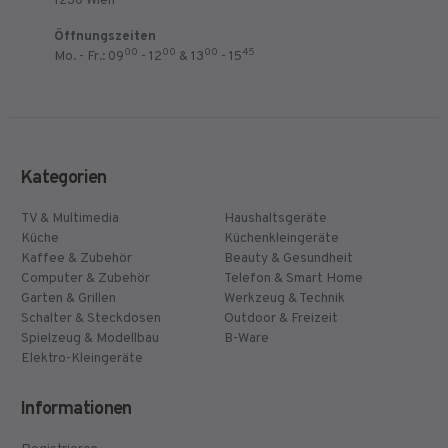
1230 Wien
Öffnungszeiten
00
00
00
45
Mo. - Fr.: 09
- 12
& 13
- 15
Kategorien
TV & Multimedia
Haushaltsgeräte
Küche
Küchenkleingeräte
Kaffee & Zubehör
Beauty & Gesundheit
Computer & Zubehör
Telefon & Smart Home
Garten & Grillen
Werkzeug & Technik
Schalter & Steckdosen
Outdoor & Freizeit
Spielzeug & Modellbau
B-Ware
Elektro-Kleingeräte
Informationen