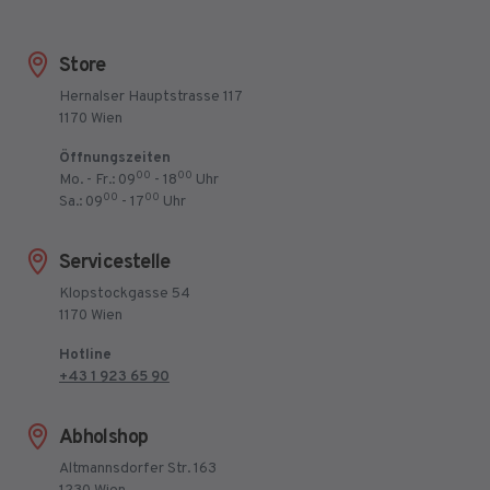
Store
Hernalser Hauptstrasse 117
1170 Wien
Öffnungszeiten
00
00
Mo. - Fr.: 09
- 18
Uhr
00
00
Sa.: 09
- 17
Uhr
Servicestelle
Klopstockgasse 54
1170 Wien
Hotline
+43 1 923 65 90
Abholshop
Altmannsdorfer Str. 163