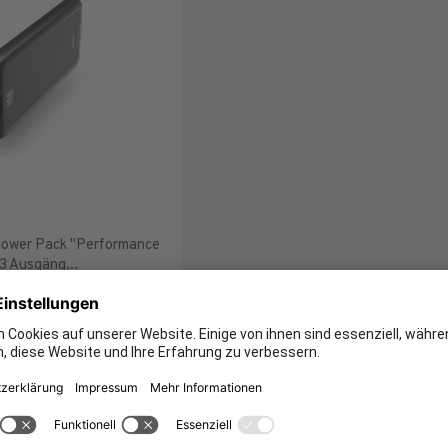
ower Pack "Performance
3 Ausgäng...