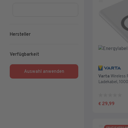
Min. Preis
Hersteller
Verfügbarkeit
Varta
Wireless 
Ladekabel, 10
0.0
von
29,99
€
5
Sternen.