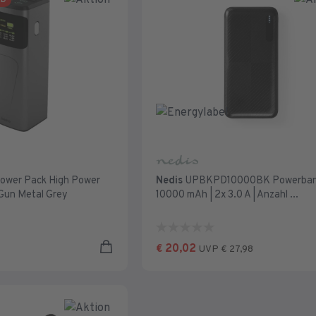
ND
ower Pack High Power
Nedis
UPBKPD10000BK Powerba
un Metal Grey
10000 mAh | 2x 3.0 A | Anzahl ...
0.0
von
20,02
€
UVP € 27,98
5
Sternen.