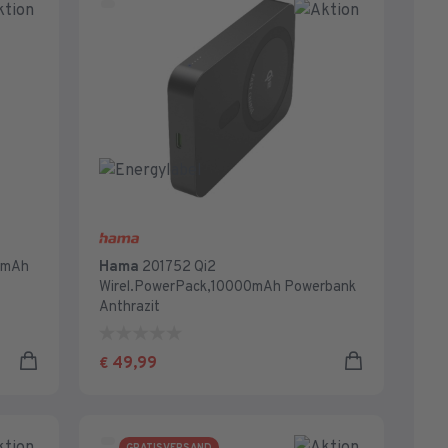
0mAh
Hama
201752 Qi2
Wirel.PowerPack,10000mAh Powerbank
Anthrazit
0.0
von
49,99
€
5
Sternen.