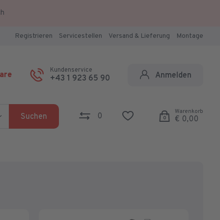
ch
Registrieren
Servicestellen
Versand & Lieferung
Montage
Kundenservice
are
Anmelden
+43 1 923 65 90
Warenkorb
0
Suchen
€ 0,00
0