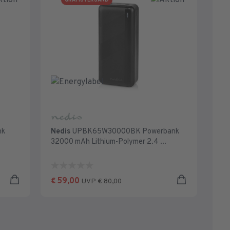
GRATISVERSAND
nk
Nedis
UPBK65W30000BK Powerbank
32000 mAh Lithium-Polymer 2.4 ...
0.0
von
59,00
€
UVP € 80,00
5
Sternen.