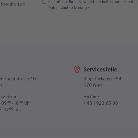
Ich möchte Ihren Newsletter erhalten und akzeptier
ktneuheiten.
Datenschutzerklärung.
E-Mail Adresse Check
Servicestelle
r Hauptstrasse 117
Klopstockgasse 54
en
1170 Wien
szeiten
Hotline
00
00
: 09
- 18
Uhr
+43 1 923 65 90
0
00
- 17
Uhr