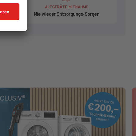
ALTGERÄTE-MITNAHME
tieren!
Nie wieder Entsorgungs-Sorgen