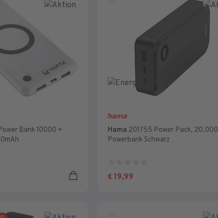
Power Bank 10000 +
Hama
201755 Power Pack, 20.00
000mAh
Powerbank Schwarz
0.0
von
19,99
€
5
Sternen.