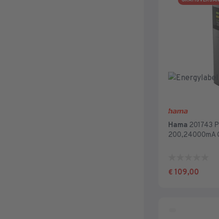
GRATISVERSA
Hama
201743 P
200,24000mA G
0.0
von
109,00
€
5
Sternen.