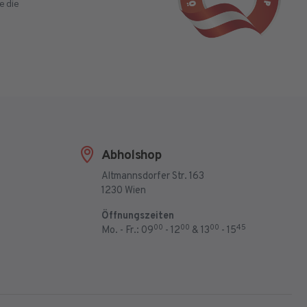
e die
Abholshop
Altmannsdorfer Str. 163
1230 Wien
Öffnungszeiten
00
00
00
45
Mo. - Fr.: 09
- 12
& 13
- 15