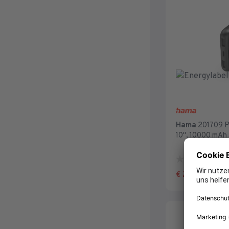
Hama
201709 P
10", 10000 mAh 
0.0
von
21,00
€
5
Sternen.