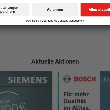
ICK AND COLLECT
LIEFERUNG UND MONTAGE
 Liefergebühren sparen!
Sie bestellen, wir liefern und mon
Aktuelle Aktionen