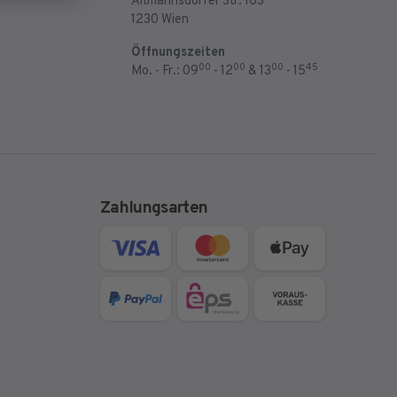
Altmannsdorfer Str. 163
1230 Wien
Öffnungszeiten
00
00
00
45
Mo. - Fr.: 09
- 12
& 13
- 15
Zahlungsarten