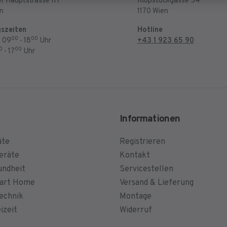
r Hauptstrasse 117
Klopstockgasse 54
en
1170 Wien
szeiten
Hotline
00
00
: 09
- 18
Uhr
+43 1 923 65 90
0
00
- 17
Uhr
Informationen
äte
Registrieren
eräte
Kontakt
undheit
Servicestellen
mart Home
Versand & Lieferung
echnik
Montage
izeit
Widerruf