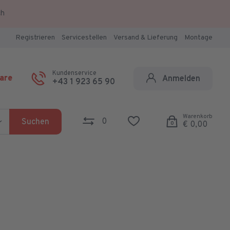
ch
Registrieren
Servicestellen
Versand & Lieferung
Montage
Kundenservice
are
Anmelden
+43 1 923 65 90
Warenkorb
0
Suchen
€ 0,00
0