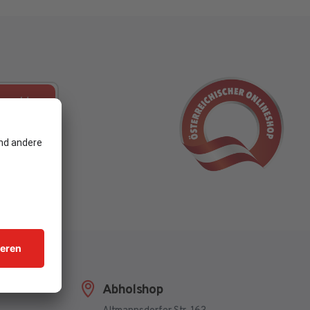
nmelden
e die
Abholshop