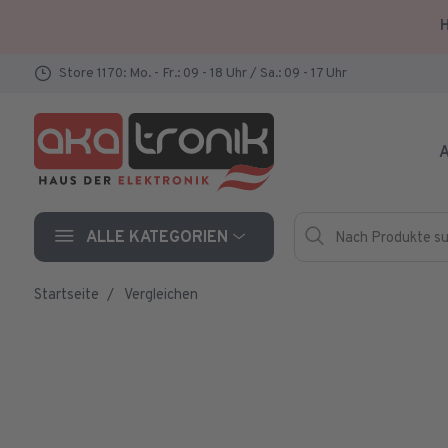
H
Store 1170: Mo. - Fr.: 09 - 18 Uhr / Sa.: 09 - 17 Uhr
A
Nach Produkte such
Hersteller
ALLE KATEGORIEN
Startseite
Vergleichen