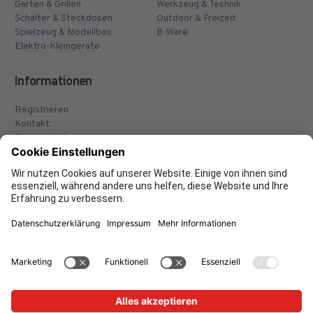
Garten & Grillen
Werkzeug & Technik
Schalter & Steckdosen
Outdoor & Freizeit
Spielzeug & Modellbau
B-Ware
Elektro-Kleingeräte
Informationen
Registrieren
Kontakt
Servicestellen
Versand & Lieferung
Montage
Widerruf
Zahlungsarten