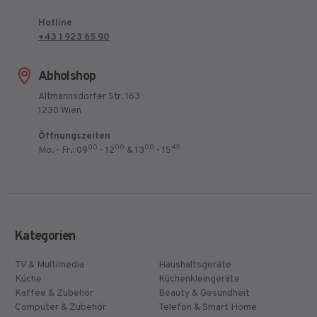
Hotline
+43 1 923 65 90
Abholshop
Altmannsdorfer Str. 163
1230 Wien
Öffnungszeiten
00
00
00
45
Mo. - Fr.: 09
- 12
& 13
- 15
Kategorien
TV & Multimedia
Haushaltsgeräte
Küche
Küchenkleingeräte
Kaffee & Zubehör
Beauty & Gesundheit
Computer & Zubehör
Telefon & Smart Home