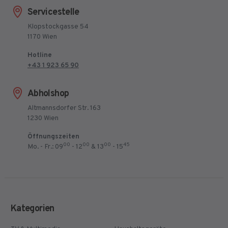
Servicestelle
Klopstockgasse 54
1170 Wien
Hotline
+43 1 923 65 90
Abholshop
Altmannsdorfer Str. 163
1230 Wien
Öffnungszeiten
00
00
00
45
Mo. - Fr.: 09
- 12
& 13
- 15
Kategorien