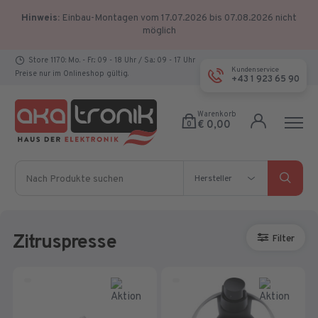
Hinweis:
Einbau-Montagen vom 17.07.2026 bis 07.08.2026 nicht
möglich
Store 1170: Mo. - Fr.: 09 - 18 Uhr / Sa.: 09 - 17 Uhr
Kundenservice
Preise nur im Onlineshop gültig.
+43 1 923 65 90
Warenkorb
€ 0,00
0
Nach Produkte suchen
Hersteller
Hersteller
Zitruspresse
Filter