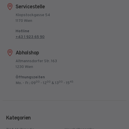
Servicestelle
Klopstockgasse 54
1170 Wien
Hotline
+43 1 923 65 90
Abholshop
Altmannsdorfer Str. 163
1230 Wien
Öffnungszeiten
00
00
00
45
Mo. - Fr.: 09
- 12
& 13
- 15
Kategorien