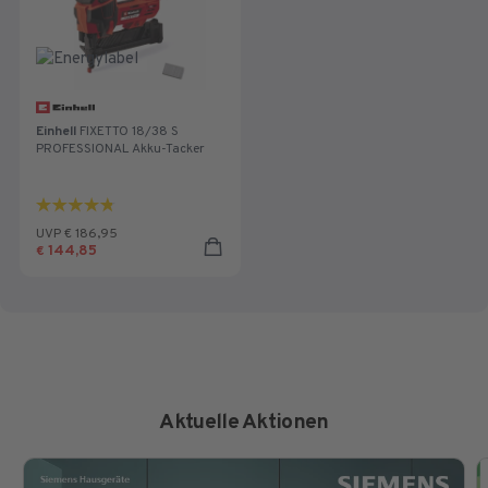
Einhell
FIXETTO 18/38 S
PROFESSIONAL Akku-Tacker
4.8
von
UVP € 186,95
5
144,85
€
Sternen.
14
Bewertungen
Aktuelle Aktionen