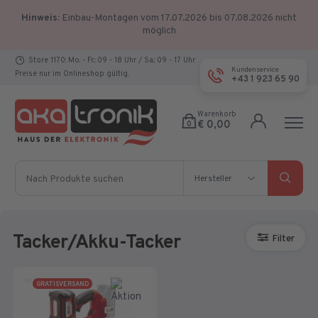
Hinweis:
Einbau-Montagen vom 17.07.2026 bis 07.08.2026 nicht
möglich
Store 1170: Mo. - Fr.: 09 - 18 Uhr / Sa.: 09 - 17 Uhr
Kundenservice
Preise nur im Onlineshop gültig.
+43 1 923 65 90
Warenkorb
€ 0,00
0
Nach Produkte suchen
Hersteller
Hersteller
Tacker/Akku-Tacker
Filter
GRATISVERSAND