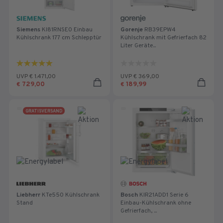
Siemens
KI81RNSE0 Einbau
Gorenje
RB39EPW4
Kühlschrank 177 cm Schlepptür
Kühlschrank mit Gefrierfach 82
Liter Geräte...
5.0
0.0
von
von
UVP € 1.471,00
UVP € 369,00
5
5
729,00
189,99
€
€
Sternen.
Sternen.
1
Bewertung
GRATISVERSAND
Liebherr
KTe550 Kühlschrank
Bosch
KIR21ADD1 Serie 6
Stand
Einbau-Kühlschrank ohne
Gefrierfach, ...