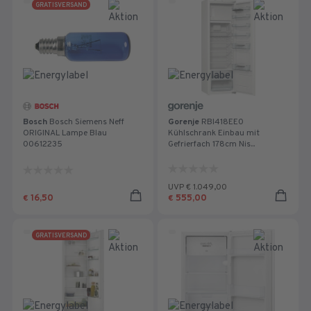
GRATISVERSAND
Bosch
Bosch Siemens Neff
Gorenje
RBI418EE0
ORIGINAL Lampe Blau
Kühlschrank Einbau mit
00612235
Gefrierfach 178cm Nis...
0.0
0.0
von
von
UVP € 1.049,00
5
5
16,50
555,00
€
€
Sternen.
Sternen.
GRATISVERSAND