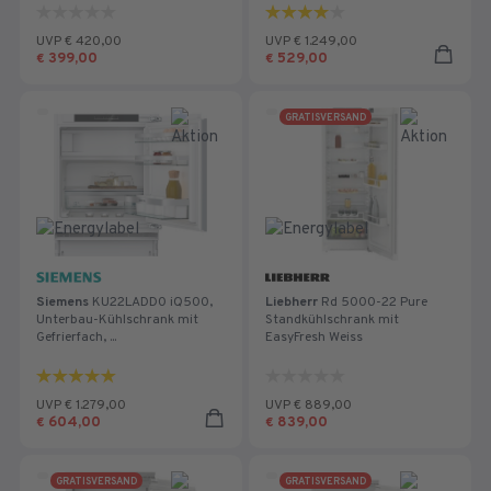
0.0
4.0
von
von
UVP € 420,00
UVP € 1.249,00
5
5
399,00
529,00
€
€
Sternen.
Sternen.
3
Bewertungen
GRATISVERSAND
Siemens
KU22LADD0 iQ500,
Liebherr
Rd 5000-22 Pure
Unterbau-Kühlschrank mit
Standkühlschrank mit
Gefrierfach, ...
EasyFresh Weiss
5.0
0.0
von
von
UVP € 1.279,00
UVP € 889,00
5
5
604,00
839,00
€
€
Sternen.
Sternen.
1
Bewertung
GRATISVERSAND
GRATISVERSAND