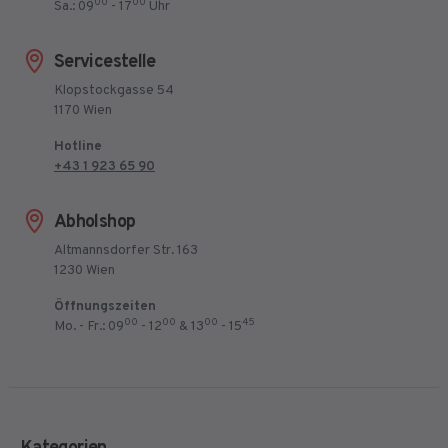
00
00
Sa.: 09
- 17
Uhr
Servicestelle
Klopstockgasse 54
1170 Wien
Hotline
+43 1 923 65 90
Abholshop
Altmannsdorfer Str. 163
1230 Wien
Öffnungszeiten
00
00
00
45
Mo. - Fr.: 09
- 12
& 13
- 15