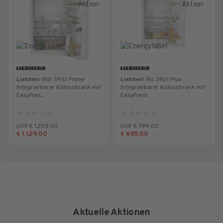
Liebherr
IRbi 3951 Prime
Liebherr
IRc 3921 Plus
Integrierbarer Kühlschrank mit
Integrierbarer Kühlschrank mit
EasyFres...
EasyFresh
0.0
0.0
von
von
UVP € 1.209,00
UVP € 799,00
5
5
1.129,00
695,00
€
€
Sternen.
Sternen.
Aktuelle Aktionen