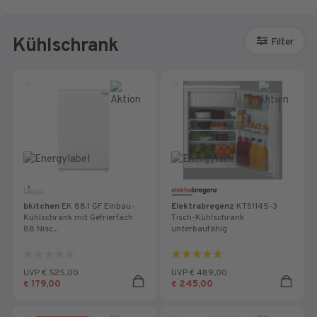
Kühlschrank
Filter
bkitchen
EK 88.1 GF Einbau-
Elektrabregenz
KTS1145-3
Kühlschrank mit Gefrierfach
Tisch-Kühlschrank
88 Nisc...
unterbaufähig
0.0
5.0
von
von
UVP € 525,00
UVP € 489,00
5
5
179,00
245,00
€
€
Sternen.
Sternen.
1
Bewertung