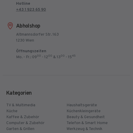
Hotline
+43 1 923 65 90
Abholshop
Altmannsdorfer Str. 163
1230 Wien
Öffnungszeiten
00
00
00
45
Mo. - Fr.: 09
- 12
& 13
- 15
Kategorien
TV & Multimedia
Haushaltsgeräte
Küche
Küchenkleingeräte
Kaffee & Zubehör
Beauty & Gesundheit
Computer & Zubehör
Telefon & Smart Home
Garten & Grillen
Werkzeug & Technik