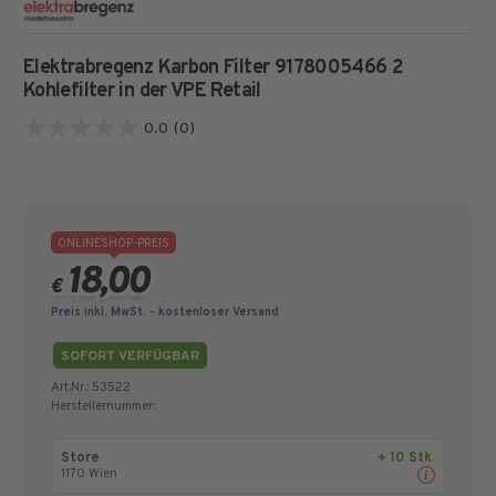
Elektrabregenz Karbon Filter 9178005466
2
Kohlefilter in der VPE Retail
0.0
(0)
0.0
von
5
Sternen.
ONLINESHOP-PREIS
18,00
€
Preis inkl. MwSt.
- kostenloser Versand
SOFORT VERFÜGBAR
Art.Nr.:
53522
Herstellernummer:
Store
+ 10 Stk.
1170 Wien