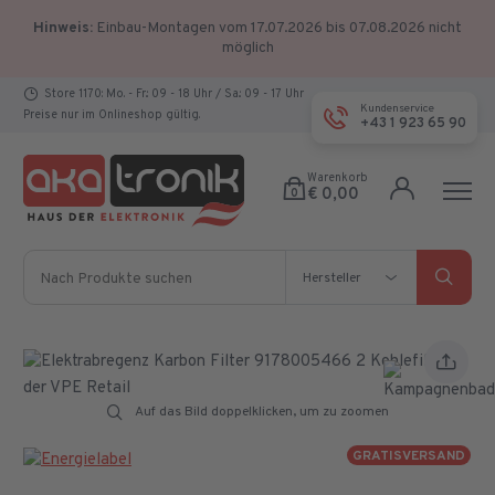
Hinweis:
Einbau-Montagen vom 17.07.2026 bis 07.08.2026 nicht
möglich
Store 1170: Mo. - Fr.: 09 - 18 Uhr / Sa.: 09 - 17 Uhr
Kundenservice
Preise nur im Onlineshop gültig.
+43 1 923 65 90
Warenkorb
€ 0,00
0
Nach Produkte suchen
Hersteller
Hersteller
Auf das Bild doppelklicken, um zu zoomen
GRATISVERSAND