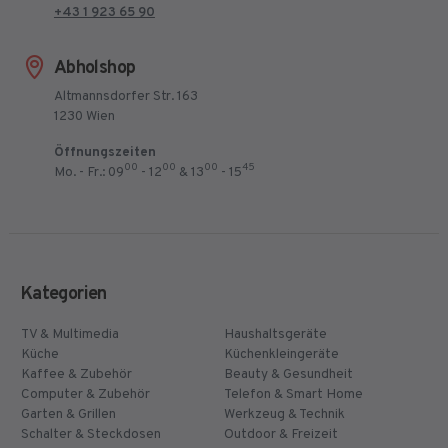
+43 1 923 65 90
Abholshop
Altmannsdorfer Str. 163
1230 Wien
Öffnungszeiten
00
00
00
45
Mo. - Fr.: 09
- 12
& 13
- 15
Kategorien
TV & Multimedia
Haushaltsgeräte
Küche
Küchenkleingeräte
Kaffee & Zubehör
Beauty & Gesundheit
Computer & Zubehör
Telefon & Smart Home
Garten & Grillen
Werkzeug & Technik
Schalter & Steckdosen
Outdoor & Freizeit