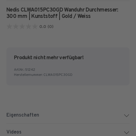
Nedis CLWA015PC30GD Wanduhr
Durchmesser:
300 mm | Kunststoff | Gold / Weiss
0.0
(0)
0.0
von
5
Sternen.
Produkt nicht mehr verfügbar!
Art.Nr.:
51242
Herstellernummer:
CLWA015PC30GD
Eigenschaften
Videos