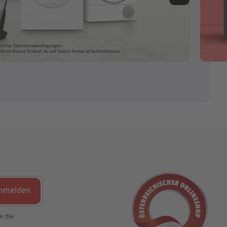
nmelden
e die