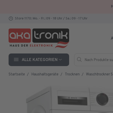
H
Store 1170: Mo. - Fr.: 09 - 18 Uhr / Sa.: 09 - 17 Uhr
A
Nach Produkte such
Hersteller
ALLE KATEGORIEN
Startseite
Haushaltsgeräte
Trocknen
Waschtrockner 