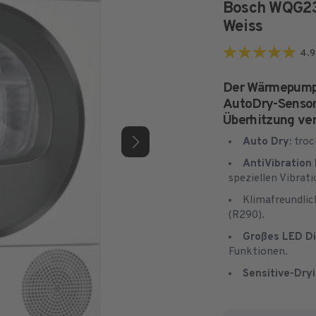
Bosch WQG2
Weiss
4.9
4.9
von
Der Wärmepumpe
5
AutoDry-Sensor 
Sternen.
Überhitzung ver
25
Auto Dry:
troc
Bewertungen
AntiVibration
speziellen Vibrat
Klimafreundli
(R290).
Großes LED Di
Funktionen.
Sensitive-Dry