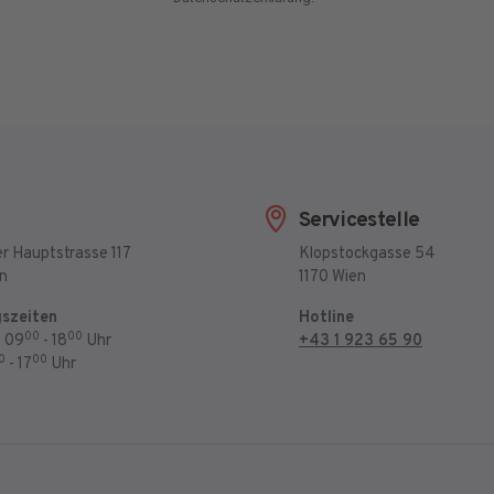
E-Mail Adresse Check
Servicestelle
r Hauptstrasse 117
Klopstockgasse 54
en
1170 Wien
szeiten
Hotline
00
00
: 09
- 18
Uhr
+43 1 923 65 90
0
00
- 17
Uhr