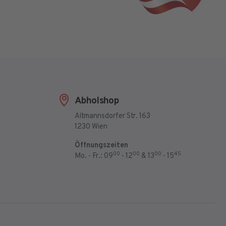
Abholshop
Altmannsdorfer Str. 163
1230 Wien
Öffnungszeiten
00
00
00
45
Mo. - Fr.: 09
- 12
& 13
- 15