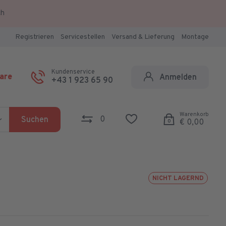
ch
Registrieren
Servicestellen
Versand & Lieferung
Montage
Kundenservice
are
Anmelden
+43 1 923 65 90
Warenkorb
0
Suchen
€ 0,00
0
NICHT LAGERND