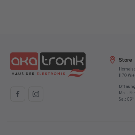
Store
Hernalse
1170 Wi
Öffnung
Mo. - Fr.
0
Sa.: 09