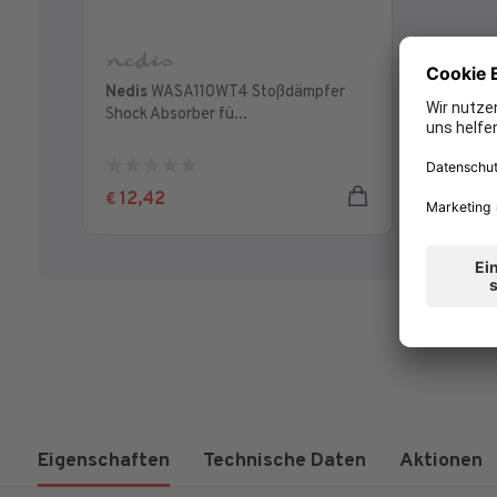
Nedis
WASA110WT4 Stoßdämpfer
Shock Absorber fü...
0.0
von
12,42
€
5
Sternen.
Eigenschaften
Technische Daten
Aktionen