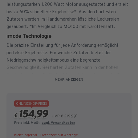
leistungsstarken 1.200 Watt Motor ausgestattet und erzielt
bis zu 60% schnellere Ergebnisse*. Aus den härtesten
Zutaten werden im Handumdrehen köstliche Leckereien
gezaubert. *Im Vergleich zu MQ100 mit Karottensaft.
imode Technologie
Die präzise Einstellung für jede Anforderung ermöglicht
perfekte Ergebnisse. Für weiche Zutaten bietet der
Niedriggeschwindigkeitsmodus eine begrenzte
Geschwindigkeit. Bei harten Zutaten kann in der hohen
Einstellung die volle Drehzahl genutzt werden und der Turbo-
MEHR ANZEIGEN
Modus liefert automatisch gleichmäßig geschnittene Zutaten
ohne sie zu zerdrücken. Er ist auch ideal für das Zerkleinern
von Eiswürfeln geeignet.
ONLINESHOP-PREIS
ActiveBlade Technologie
154,99
€
*
Die einzigartige Klinge die sich nach oben und unten bewegt.
UVP € 219,99
Mixt selbst härteste Lebensmittel.
Preis inkl. MwSt.
zzgl. Versandkosten
nicht lagernd - Lieferzeit auf Anfrage