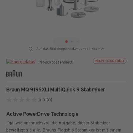
Auf das Bild doppelklicken, um zu zoomen
NICHT LAGERND
Produktdatenblatt
Braun MQ 9195XLI MultiQuick 9 Stabmixer
0.0
(0)
0.0
von
Active PowerDrive Technologie
5
Egal wie anspruchsvoll die Aufgabe, dieser Stabmixer
Sternen.
bewältigt sie alle. Brauns Flagship Stabmixer ist mit einem