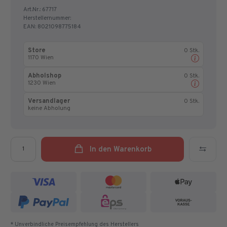
Art.Nr.:
67717
Herstellernummer:
EAN:
8021098775184
Store
0 Stk.
1170 Wien
Abholshop
0 Stk.
1230 Wien
Versandlager
0 Stk.
keine Abholung
Menge
In den Warenkorb
* Unverbindliche Preisempfehlung des Herstellers