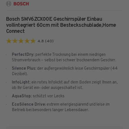
Bosch SMV6ZCX00E Geschirrspüler Einbau
vollintegriert 60cm
mit Besteckschublade,Home
Connect
4.8
(40)
4.8
von
PerfectDry
: perfekte Trocknung bei einem niedrigen
5
Stromverbrauch – selbst bei schwer trocknendem Geschirr.
Sternen.
Silence Plus
: der außergewöhnlich leise Geschirrspüler (44
40
Dezibel).
Bewertungen
InfoLight
: ein rotes Infolicht auf dem Boden zeigt Ihnen an,
ob Ihr Gerät ein- oder ausgeschaltet ist.
AquaStop
: schützt vor Lecks
EcoSilence Drive:
extrem energiesparend und leise im
Betrieb bei besonders langer Lebensdauer.