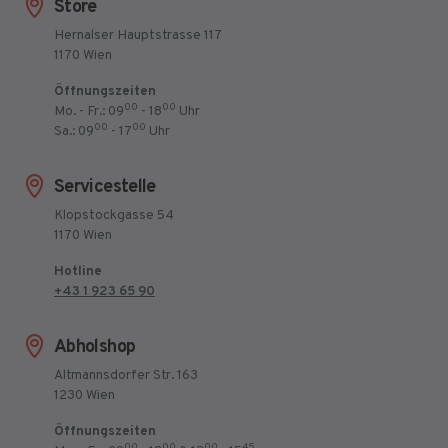
Store
Hernalser Hauptstrasse 117
1170 Wien
Öffnungszeiten
00
00
Mo. - Fr.: 09
- 18
Uhr
00
00
Sa.: 09
- 17
Uhr
Servicestelle
Klopstockgasse 54
1170 Wien
Hotline
+43 1 923 65 90
Abholshop
Altmannsdorfer Str. 163
1230 Wien
Öffnungszeiten
00
00
00
45