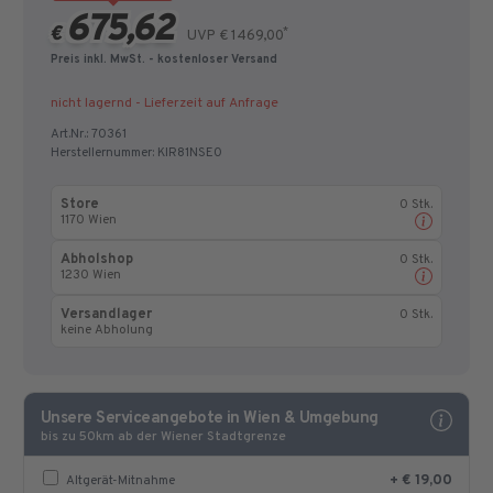
675,62
€
*
UVP € 1469,00
Preis inkl. MwSt.
- kostenloser Versand
nicht lagernd - Lieferzeit auf Anfrage
Art.Nr.:
70361
Herstellernummer:
KIR81NSE0
Store
0 Stk.
1170 Wien
Abholshop
0 Stk.
1230 Wien
Versandlager
0 Stk.
keine Abholung
Unsere Serviceangebote in Wien & Umgebung
bis zu 50km ab der Wiener Stadtgrenze
+ € 19,00
Altgerät-Mitnahme
Altgerät-Mitnahme