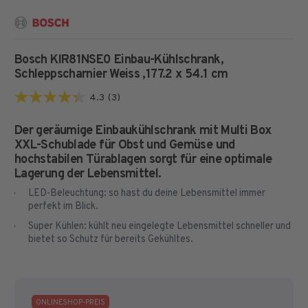
Bosch KIR81NSE0 Einbau-Kühlschrank,
Schleppscharnier Weiss
,177.2 x 54.1 cm
4.3
(3)
4.3
von
Der geräumige Einbaukühlschrank mit Multi Box
5
XXL-Schublade für Obst und Gemüse und
Sternen.
hochstabilen Türablagen sorgt für eine optimale
3
Lagerung der Lebensmittel.
Bewertungen
LED-Beleuchtung: so hast du deine Lebensmittel immer
perfekt im Blick.
Super Kühlen: kühlt neu eingelegte Lebensmittel schneller und
bietet so Schutz für bereits Gekühltes.
ONLINESHOP-PREIS