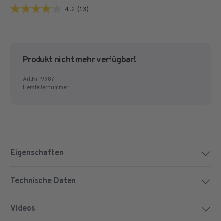
4.2
(13)
4.2
von
5
Sternen.
Produkt nicht mehr verfügbar!
13
Bewertungen
Art.Nr.:
9987
Herstellernummer:
Eigenschaften
Technische Daten
Videos