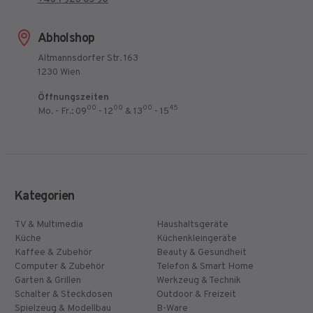
Abholshop
Altmannsdorfer Str. 163
1230 Wien
Öffnungszeiten
00
00
00
45
Mo. - Fr.: 09
- 12
& 13
- 15
Kategorien
TV & Multimedia
Haushaltsgeräte
Küche
Küchenkleingeräte
Kaffee & Zubehör
Beauty & Gesundheit
Computer & Zubehör
Telefon & Smart Home
Garten & Grillen
Werkzeug & Technik
Schalter & Steckdosen
Outdoor & Freizeit
Spielzeug & Modellbau
B-Ware