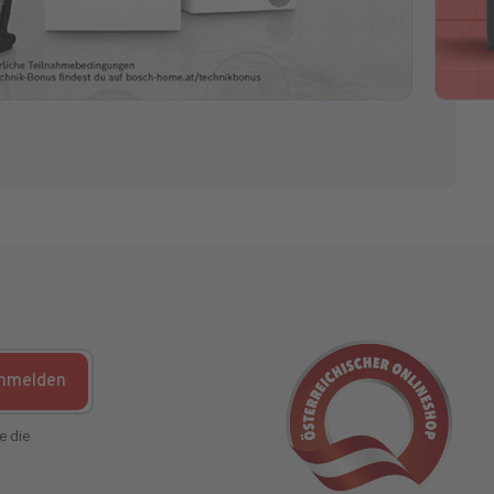
nmelden
e die