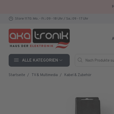
H
Store 1170: Mo. - Fr.: 09 - 18 Uhr / Sa.: 09 - 17 Uhr
A
Nach Produkte such
Hersteller
ALLE KATEGORIEN
Startseite
TV & Multimedia
Kabel & Zubehör