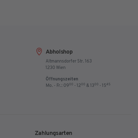
Abholshop
Altmannsdorfer Str. 163
1230 Wien
Öffnungszeiten
00
00
00
45
Mo. - Fr.: 09
- 12
& 13
- 15
Zahlungsarten