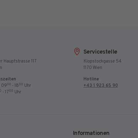
Servicestelle
r Hauptstrasse 117
Klopstockgasse 54
en
1170 Wien
szeiten
Hotline
00
00
: 09
- 18
Uhr
+43 1 923 65 90
0
00
- 17
Uhr
Informationen