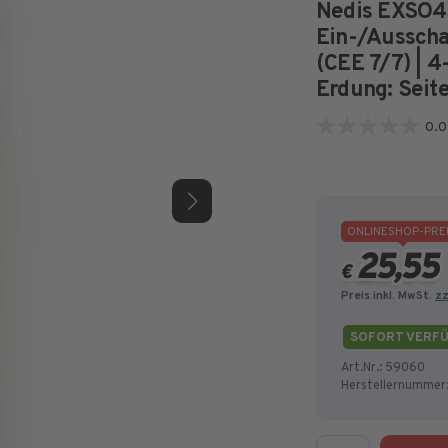
Nedis EXSO4
Ein-/Ausscha
(CEE 7/7) | 
Erdung: Seit
0.0
0.0
von
5
Sternen.
ONLINESHOP-PRE
25,55
€
Preis inkl. MwSt.
zz
SOFORT VERF
Art.Nr.:
59060
Herstellernummer
Menge