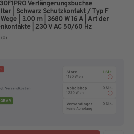
30F1PRO Verlängerungsbuchse
lter | Schwarz
Schutzkontakt / Typ F
4-Wege | 3.00 m | 3680 W
16 A | Art der
enkontakte | 230 V AC 50/60 Hz
(0)
IS
Store
1 Stk.
1170 Wien
Abholshop
0 Stk.
gl. Versandkosten
1230 Wien
ÜGBAR
Versandlager
0 Stk.
keine Abholung
: