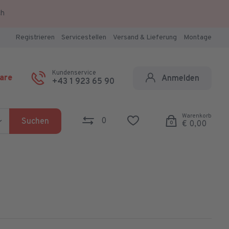
ch
Registrieren
Servicestellen
Versand & Lieferung
Montage
Kundenservice
are
Anmelden
+43 1 923 65 90
Warenkorb
0
Suchen
€ 0,00
0