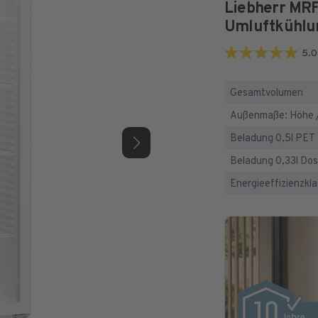
Liebherr MRF
Umluftkühlu
5.0
5.0
von
Gesamtvolumen
5
Außenmaße: Höhe / 
Sternen.
1
Beladung 0,5l PET
Bewertung
Beladung 0,33l Do
Energieeffizienzkl