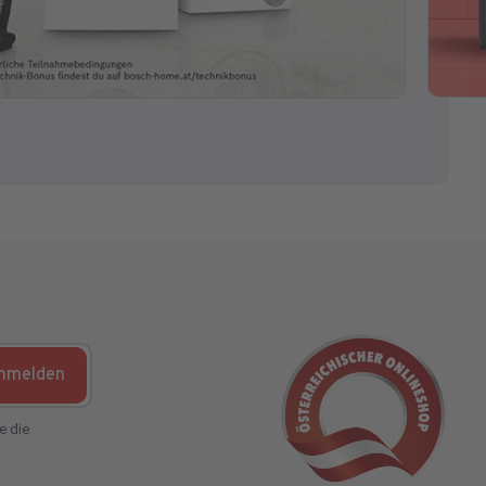
nmelden
e die