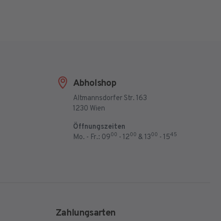
Abholshop
Altmannsdorfer Str. 163
1230 Wien
Öffnungszeiten
00
00
00
45
Mo. - Fr.: 09
- 12
& 13
- 15
Zahlungsarten