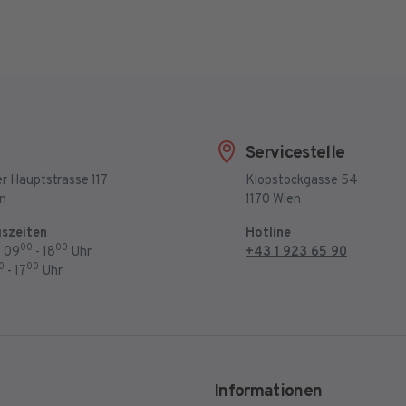
Servicestelle
r Hauptstrasse 117
Klopstockgasse 54
en
1170 Wien
szeiten
Hotline
00
00
: 09
- 18
Uhr
+43 1 923 65 90
0
00
- 17
Uhr
Informationen