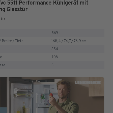
vc 5511 Performance Kühlgerät mit
ng
Glasstür
(1)
569 l
Breite / Tiefe
168,4 / 74,7 / 76,9 cm
354
se
708
asse
C