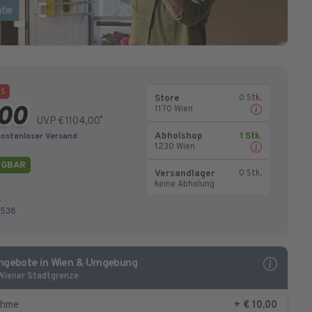
IS
Store
0 Stk.
,00
1170 Wien
*
UVP € 1104,00
Abholshop
1 Stk.
kostenloser Versand
1230 Wien
ÜGBAR
Versandlager
0 Stk.
keine Abholung
:
538
ngebote in Wien & Umgebung
 Wiener Stadtgrenze
e
ahme
+ € 10,00