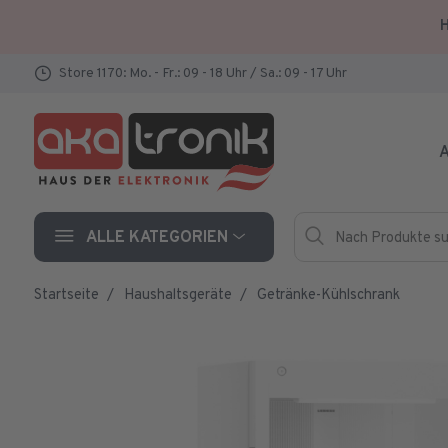
H
Store 1170: Mo. - Fr.: 09 - 18 Uhr / Sa.: 09 - 17 Uhr
A
Nach Produkte such
Hersteller
ALLE KATEGORIEN
Startseite
Haushaltsgeräte
Getränke-Kühlschrank