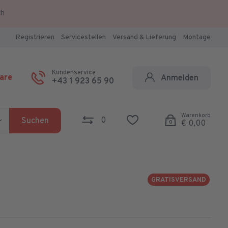
ch
Registrieren
Servicestellen
Versand & Lieferung
Montage
Kundenservice
are
Anmelden
+43 1 923 65 90
Warenkorb
0
Suchen
€ 0,00
0
GRATISVERSAND