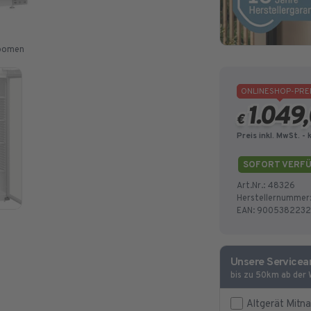
zoomen
ONLINESHOP-PRE
1.049
€
Preis inkl. MwSt.
- 
SOFORT VERF
Art.Nr.:
48326
Herstellernummer
EAN:
9005382232
Unsere Servicea
bis zu 50km ab der
Altgerät Mitnahm
Altgerät Mitn