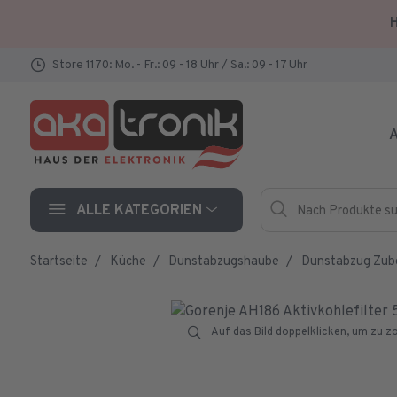
H
Store 1170: Mo. - Fr.: 09 - 18 Uhr / Sa.: 09 - 17 Uhr
A
Nach Produkte such
Hersteller
ALLE KATEGORIEN
Startseite
Küche
Dunstabzugshaube
Dunstabzug Zub
Auf das Bild doppelklicken, um zu 