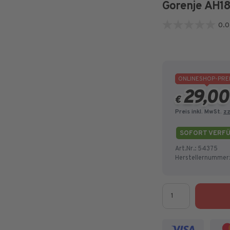
Gorenje AH18
0.0
0.0
von
5
Sternen.
ONLINESHOP-PRE
29,0
€
Preis inkl. MwSt.
zz
SOFORT VERF
Art.Nr.:
54375
Herstellernummer
Menge