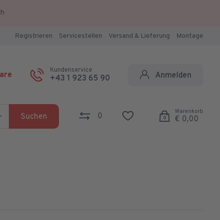
ch
Registrieren
Servicestellen
Versand & Lieferung
Montage
Kundenservice
are
Anmelden
+43 1 923 65 90
Warenkorb
0
Suchen
€ 0,00
0