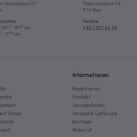
r Hauptstrasse 117
Klopstockgasse 54
en
1170 Wien
szeiten
Hotline
00
00
: 09
- 18
Uhr
+43 1 923 65 90
0
00
- 17
Uhr
Informationen
äte
Registrieren
eräte
Kontakt
undheit
Servicestellen
mart Home
Versand & Lieferung
echnik
Montage
izeit
Widerruf