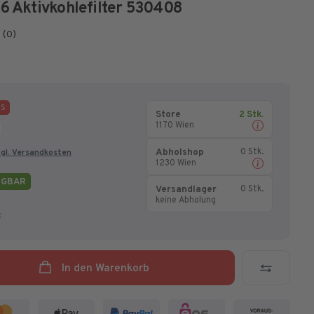
6 Aktivkohlefilter
530408
(0)
IS
Store
2 Stk.
0
1170 Wien
Abholshop
0 Stk.
gl. Versandkosten
1230 Wien
ÜGBAR
Versandlager
0 Stk.
keine Abholung
:
In den Warenkorb