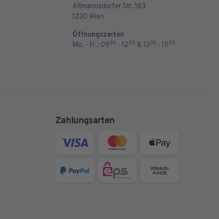
Altmannsdorfer Str. 163
1230 Wien
Öffnungszeiten
00
00
00
45
Mo. - Fr.: 09
- 12
& 13
- 15
Zahlungsarten