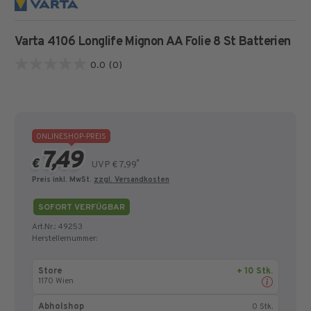
Varta 4106 Longlife Mignon AA Folie 8 St Batterien
0.0
(0)
0.0
von
5
Sternen.
ONLINESHOP-PREIS
7,49
€
*
UVP € 7,99
Preis inkl. MwSt.
zzgl. Versandkosten
SOFORT VERFÜGBAR
Art.Nr.:
49253
Herstellernummer:
Store
+ 10 Stk.
1170 Wien
Abholshop
0 Stk.