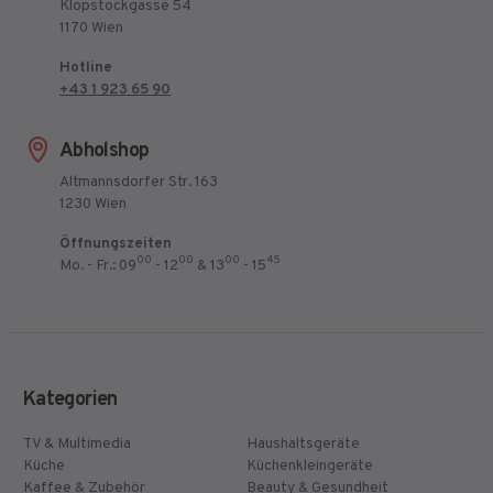
Klopstockgasse 54
1170 Wien
Hotline
+43 1 923 65 90
Abholshop
Altmannsdorfer Str. 163
1230 Wien
Öffnungszeiten
00
00
00
45
Mo. - Fr.: 09
- 12
& 13
- 15
Kategorien
TV & Multimedia
Haushaltsgeräte
Küche
Küchenkleingeräte
Kaffee & Zubehör
Beauty & Gesundheit