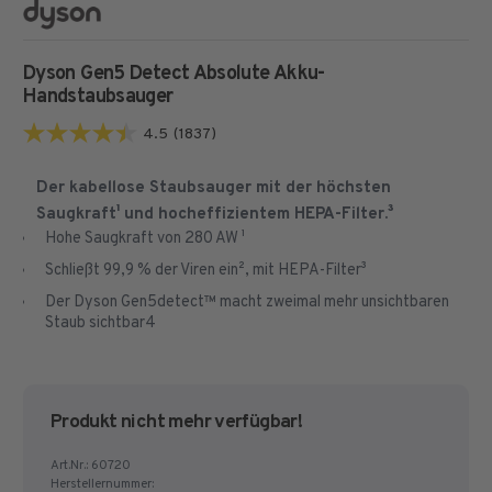
Dyson Gen5 Detect Absolute Akku-
Handstaubsauger
4.5
(1837)
4.5
von
Der kabellose Staubsauger mit der höchsten
5
Saugkraft¹ und hocheffizientem HEPA-Filter.³
Sternen.
Hohe Saugkraft von 280 AW ¹
1837
Schließt 99,9 % der Viren ein², mit HEPA-Filter³
Bewertungen
Der Dyson Gen5detect™ macht zweimal mehr unsichtbaren
Staub sichtbar4
Produkt nicht mehr verfügbar!
Art.Nr.:
60720
Herstellernummer: