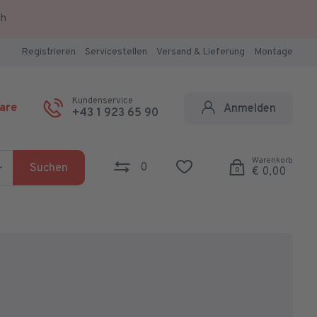
ch
Registrieren
Servicestellen
Versand & Lieferung
Montage
Kundenservice
are
Anmelden
+43 1 923 65 90
Warenkorb
0
Suchen
€ 0,00
0