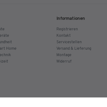
Informationen
äte
Registrieren
eräte
Kontakt
undheit
Servicestellen
mart Home
Versand & Lieferung
echnik
Montage
izeit
Widerruf