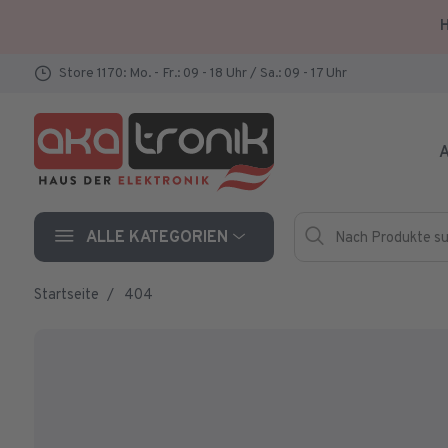
H
Store 1170: Mo. - Fr.: 09 - 18 Uhr / Sa.: 09 - 17 Uhr
A
Nach Produkte such
Hersteller
ALLE KATEGORIEN
Startseite
404