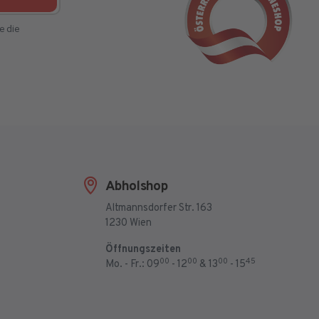
e die
Abholshop
Altmannsdorfer Str. 163
1230 Wien
Öffnungszeiten
00
00
00
45
Mo. - Fr.: 09
- 12
& 13
- 15