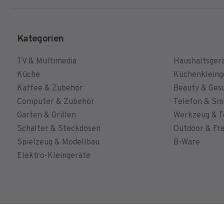
Kategorien
TV & Multimedia
Haushaltsger
Küche
Küchenkleing
Kaffee & Zubehör
Beauty & Ges
Computer & Zubehör
Telefon & S
Garten & Grillen
Werkzeug & T
Schalter & Steckdosen
Outdoor & Fre
Spielzeug & Modellbau
B-Ware
Elektro-Kleingeräte
Alle Preise in Euro und inklusive der gesetzlichen Mehrwertsteuer.