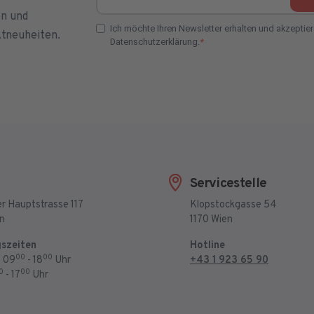
E-Mail Adresse
en und
Ich möchte Ihren Newsletter erhalten und akzeptier
ktneuheiten.
Datenschutzerklärung.
E-Mail Adresse Check
Servicestelle
r Hauptstrasse 117
Klopstockgasse 54
en
1170 Wien
szeiten
Hotline
00
00
: 09
- 18
Uhr
+43 1 923 65 90
0
00
- 17
Uhr